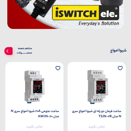
مشاهده‌همه‌
شیوا امواج
محصــــــــولات
ساعت فرمان دو رله ای شیوا امواج سری
ساعت نجومی 20A شیوا امواج سری N
N مدل TSJN-2R
مدل AWJN-20
تماس بگیرید
تماس بگیرید