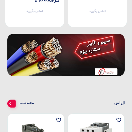
مدلDTK4848C12
تماس بگیرید
تماس بگیرید
ال اس
مشاهده همه