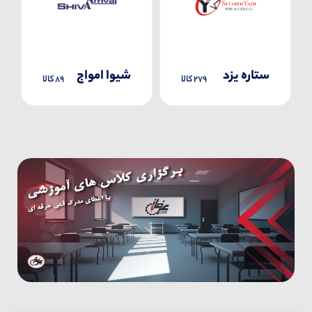
ستاره یزد
شیوا امواج
279 کالا
89 کالا