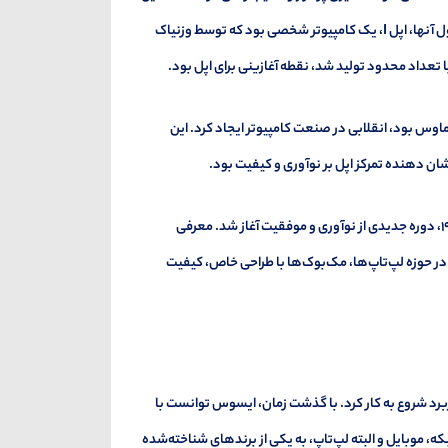
شرکت در سال ۱۹۷۶ توسط استیو جابز، استیو وزنیاک و رونالد وین تأسیس شد. اولین محصول آنها، اپل I، یک کامپیوتر شخصی بود که توسط وزنیاک
 تعداد محدود تولید شد، نقطه آغازینی برای اپل بود.
ی و ماوس بود، انقلابی در صنعت کامپیوتر ایجاد کرد. این
شان دهنده تمرکز اپل بر نوآوری و کیفیت بود.
در دهه‌های بعد، اپل با فراز و نشیب‌هایی مواجه شد، اما با بازگشت استیو جابز در سال ۱۹۹۷، دوره جدیدی از نوآوری و موفقیت آغاز شد. معرفی
اوری تبدیل کرد. در حوزه لپ‌تاپ‌ها، مک‌بوک‌ها با طراحی خاص، کیفیت
کننده مادربرد شروع به کار کرد. با گذشت زمان، ایسوس توانست با
 موبایل و البته لپ‌تاپ، به یکی از برندهای شناخته‌شده