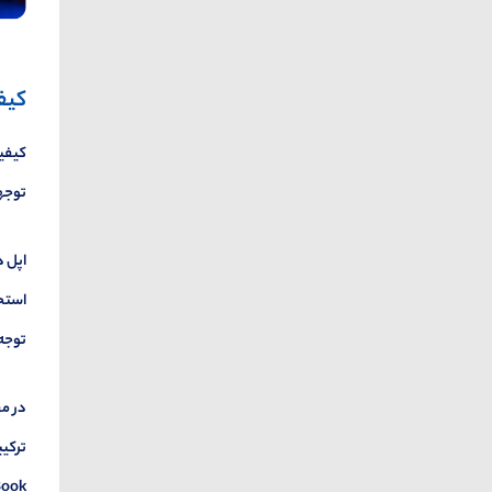
کیف
کیفیت
توجهی
اپل د
استحک
توجه 
در م
ترکیب