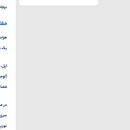
نرم‌ا
مقا
طراحی
یک با
اپل، 
آلومی
فضای