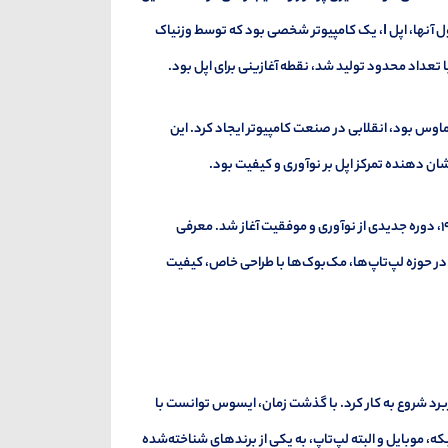
شرکت در سال ۱۹۷۶ توسط استیو جابز، استیو وزنیاک و رونالد وین تأسیس شد. اولین محصول آنها، اپل I، یک کامپیوتر شخصی بود که توسط وزنیاک
 تعداد محدود تولید شد، نقطه آغازینی برای اپل بود.
ی و ماوس بود، انقلابی در صنعت کامپیوتر ایجاد کرد. این
شان دهنده تمرکز اپل بر نوآوری و کیفیت بود.
در دهه‌های بعد، اپل با فراز و نشیب‌هایی مواجه شد، اما با بازگشت استیو جابز در سال ۱۹۹۷، دوره جدیدی از نوآوری و موفقیت آغاز شد. معرفی
اوری تبدیل کرد. در حوزه لپ‌تاپ‌ها، مک‌بوک‌ها با طراحی خاص، کیفیت
کننده مادربرد شروع به کار کرد. با گذشت زمان، ایسوس توانست با
 موبایل و البته لپ‌تاپ، به یکی از برندهای شناخته‌شده