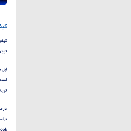
کیف
کیفیت
توجهی
اپل د
استحک
توجه 
در م
ترکیب