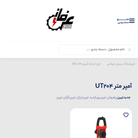
منــــــــــــو
دستــرسی
162 کالا
فروشگاه پسران عرفانی
ابزار اندازه گیری
محصولات یونی تی
آمپر متر UT204
آمپر متر UT204
جدیدترین
پرفروش ترین
پربازدید ترین
ارزان ترین
گران ترین