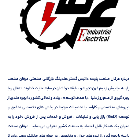
درباره عرفان صنعت پارسه داتیس گستر هلدینگ بازرگانی صنعتی عرفان صنعت
پارسه ، با بیش از نیم قرن تجربه و سابقه درخشان در سایه عنایت خداوند متعال و با
بهره گیری از علم روز دنیا ، با هدف توسعه ، رشد و تعالی کشور با بهره مندی از
نیروهای متخصص و کارآمد با تحصیلات مرتبط در بخش های تخصصی تحقیق و
توسعه (R&D) بازار یابی و تبلیغات ، فروش و خدمات پس از فروش ،خود را به
عنوان یک همکار قابل اعتماد به صنعت کشور معرفی می نماید . عرفان صنعت
پارسه با بهره گیری از نیروهای جوان و متخصص در حوزه های مختلف سعی دارد تا