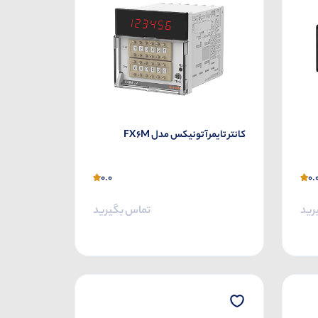
کانتر تایمر آتونیکس مدل FX6M
0.0
0.
رید
تماس بگیرید