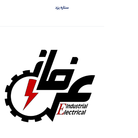
کومپی
0
ستاره یزد
کیوریتسو
6
مسبار کاوه
0
مهیا
0
میکرو
0
هانیانگ
0
هانیول
0
هایلی
0
هیوکی
3
هیوندای
97
وای وای (YY)
0
یونی تی
239