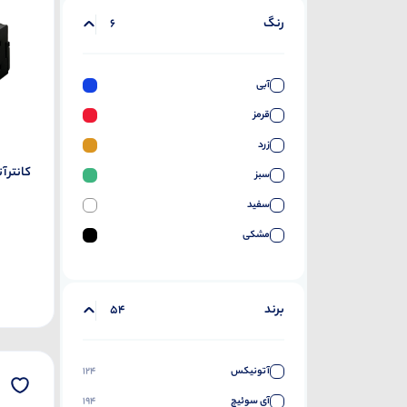
رنگ
6
آبی
قرمز
زرد
کانتر آتو
سبز
سفید
مشکی
برند
54
آتونیکس
124
آی سوئیچ
194