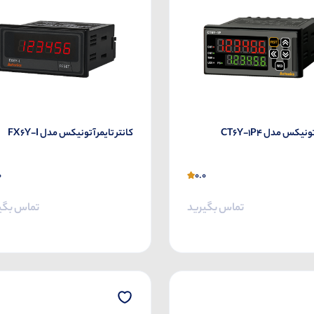
نیکس مدل CT6Y-1P4
کانتر تایمر آتونیکس مدل FX6Y-I
0
0.0
تماس بگیرید
تماس بگی