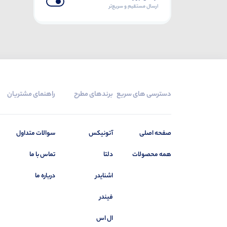
ارسال مستقیم و سریع‌تر
ساموان
0
ستاره یزد
279
سونی
0
سی ان تی دی (CNTD)
0
شیائومی
0
دسترسی های سریع
برندهای مطرح
راهنمای مشتریان
شیراز
25
شیوا امواج
89
فوکس
0
صفحه اصلی
آتونیکس
سوالات متداول
فونیکس
0
همه محصولات
دلتا
تماس با ما
فیندر
147
اشنایدر
درباره ما
قدیمی
0
کلوته
0
فیندر
کوشا الکترونیک البرز
0
ال اس