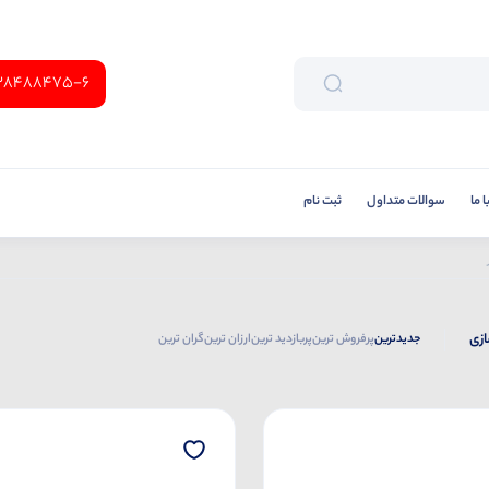
38488475-6
 ما
سوالات متداول
ثبت نام
ازی
جدیدترین
پرفروش ترین
پربازدید ترین
ارزان ترین
گران ترین