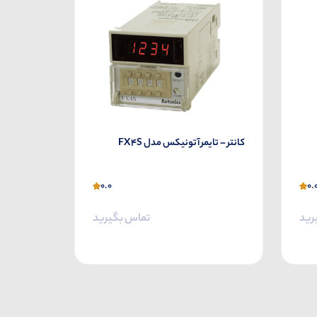
کانتر – تایمر آتونیکس مدل FX4S
0.0
0.
رید
تماس بگیرید