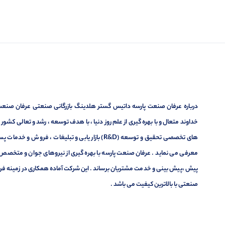
درباره عرفان صنعت پارسه داتیس گستر هلدینگ بازرگانی صنعتی عرفان صنعت پ
خداوند متعال و با بهره گیری از علم روز دنیا ، با هدف توسعه ، رشد و تعالی کشو
های تخصصی تحقیق و توسعه (R&D) بازار یابی و تبلیغا
معرفی می نماید . عرفان صنعت پارسه با بهره گیری از نیروهای جوان و متخصص در
پیش ،پیش بینی و خدمت مشتریان برساند . این شرکت آماده همکاری در زمینه فر
صنعتی با بالاترین کیفیت می باشد .