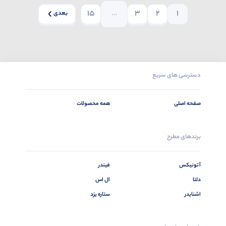
15
…
3
2
1
بعدی
دسترسی های سریع
صفحه اصلی
همه محصولات
برندهای مطرح
آتونیکس
فیندر
دلتا
ال اس
اشنایدر
ستاره یزد