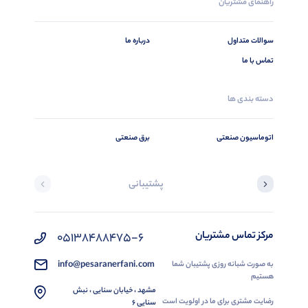
راهنمای مشتریان
سوالات متداول
درباره ما
تماس با ما
دسته بندی ها
اتوماسیون صنعتی
برق صنعتی
پشتیبانی
مرکز تماس مشتریان
05138488475-6
info@pesaranerfani.com
به صورت شبانه روزی پشتیبان شما
هستیم
مشهد ، خیابان سنایی ، نبش
رضایت مشتری برای ما در اولویت است
سنایی 6