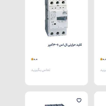
کلید حرارتی ال اس 6~4 آمپر
0.0
0.
رید
تماس بگیرید