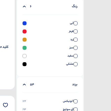
رنگ
6
آبی
قرمز
زرد
کلید حرارت
سبز
سفید
مشکی
برند
54
آتونیکس
124
آی سوئیچ
194