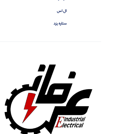
کومپی
0
کیوریتسو
6
ال اس
مسبار کاوه
0
ستاره یزد
مهیا
0
میکرو
0
هانیانگ
0
هانیول
0
هایلی
0
هیوکی
3
هیوندای
97
وای وای (YY)
0
یونی تی
239