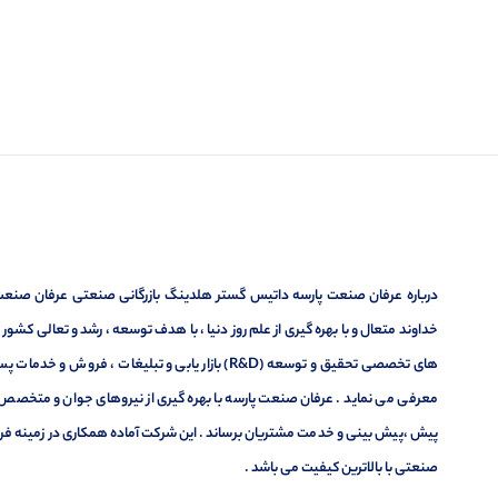
درباره عرفان صنعت پارسه داتیس گستر هلدینگ بازرگانی صنعتی عرفان صنعت پ
خداوند متعال و با بهره گیری از علم روز دنیا ، با هدف توسعه ، رشد و تعالی کشو
های تخصصی تحقیق و توسعه (R&D) بازار یابی و تبلیغا
معرفی می نماید . عرفان صنعت پارسه با بهره گیری از نیروهای جوان و متخصص در
پیش ،پیش بینی و خدمت مشتریان برساند . این شرکت آماده همکاری در زمینه فر
صنعتی با بالاترین کیفیت می باشد .