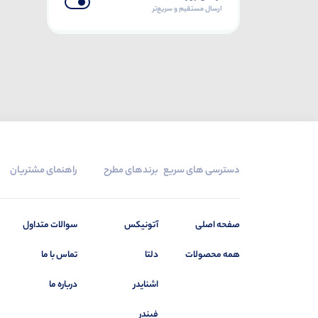
ارسال مستقیم و سریع‌تر
ساموان
0
ستاره یزد
279
سونی
0
سی ان تی دی (CNTD)
0
شیائومی
0
شیراز
25
شیوا امواج
89
دسترسی های سریع
برندهای مطرح
راهنمای مشتریان
فوکس
0
فونیکس
0
صفحه اصلی
آتونیکس
سوالات متداول
فیندر
147
قدیمی
0
همه محصولات
دلتا
تماس با ما
کلوته
0
اشنایدر
درباره ما
کوشا الکترونیک البرز
0
فیندر