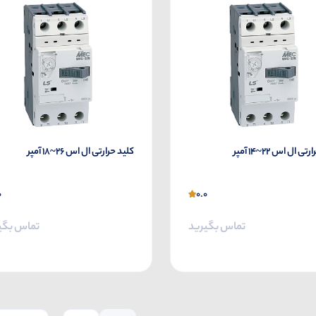
ی ال اس 22~14 آمپر
کلید حرارتی ال اس 26~18 آمپر
0
0.0
تماس بگیرید
تماس بگی