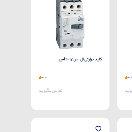
کلید حرارتی ال اس 17~11 آمپر
0.0
0.
رید
تماس بگیرید