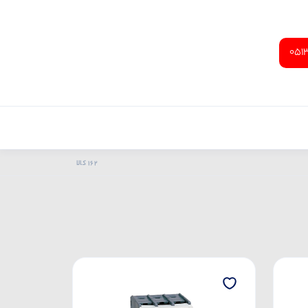
051
162 کالا