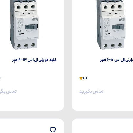
ی ال اس 10~6 آمپر
کلید حرارتی ال اس 13~9 آمپر
0
0.0
تماس بگیرید
تماس بگی