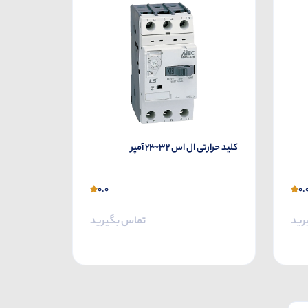
کلید حرارتی ال اس 32~22 آمپر
0.0
0.
رید
تماس بگیرید