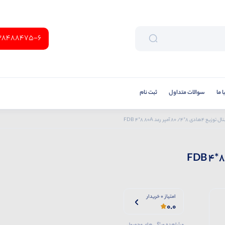
38488475-6
 ما
سوالات متداول
ثبت نام
 4هادی 8*4/ 80 آمپر رعد FDB 4*8 80A
امتیاز 0 خریدار
0.0