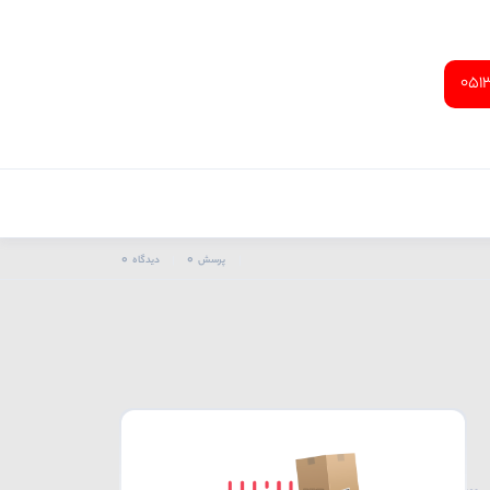
051
0
0
پرسش
دیدگاه