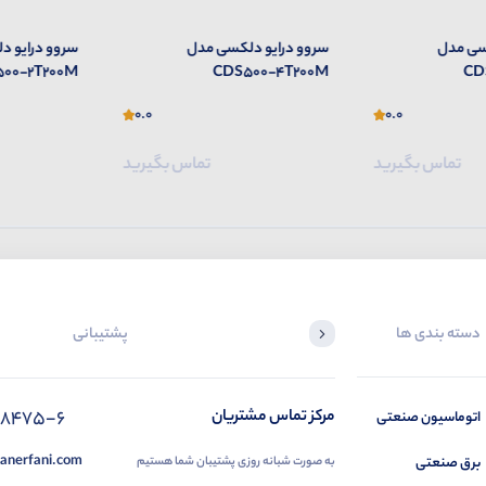
سی مدل
سروو درایو دلکسی مدل
سروو درایو 
00-2T200M
CDS500-4T200M
CD
0.0
0.0
تماس بگیرید
تماس بگیرید
دسته بندی ها
پشتیبانی
88475-6
مرکز تماس مشتریان
اتوماسیون صنعتی
anerfani.com
برق صنعتی
به صورت شبانه روزی پشتیبان شما هستیم