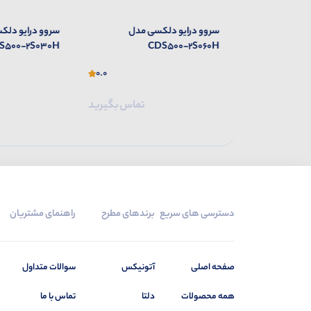
 مدل
سروو درایو دلکسی مدل
سروو درایو دلک
S500-2S030H
CDS500-2S060H
0.0
0.0
تماس بگیرید
تماس بگیرید
دسترسی های سریع
برندهای مطرح
راهنمای مشتریان
صفحه اصلی
آتونیکس
سوالات متداول
همه محصولات
دلتا
تماس با ما