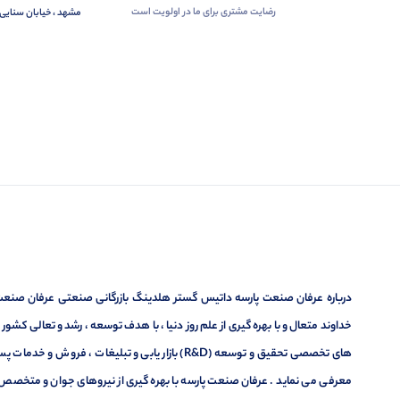
رضایت مشتری برای ما در اولویت است
مشهد ، خیابان سنایی 
درباره عرفان صنعت پارسه داتیس گستر هلدینگ بازرگانی صنعتی عرفان صنعت پ
خداوند متعال و با بهره گیری از علم روز دنیا ، با هدف توسعه ، رشد و تعالی کشو
های تخصصی تحقیق و توسعه (R&D) بازار یابی و تبلیغا
معرفی می نماید . عرفان صنعت پارسه با بهره گیری از نیروهای جوان و متخصص در