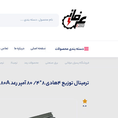
صفحه اصلی
درباره ما
تماس با
دسته بندی محصولات
فروشگاه پسران عرفانی
برق صنعتی
محصولات رعد
ترمینال
ترمینال توزیع
ترمینال توزیع 4هادی 8*4/ 80 آمپر رعد FDB 4*8 80A
0.0