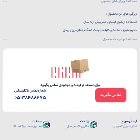
مشاهده ویژگی‌های محصول
ویژگی های این محصول :
استفاده از باتری لیتیم با عمر بیش از 5 سال
ذخیره تاریخ ، ساعت و کلیه تنظیمات هنگام قطع برق ورودی
نمایش تاریخ،ساعت و روزهای هفته
مشاهده توضیحات محصول
نمایش خطاها و پیغام های تنظیمی
دارای 2 عدد نشانگر برای نمایش خروجی ها
قابلیت تغییر یا عدم تغییر ساعت تابستانه و زمستانه
قابلیت فعال و غیرفعال نمودن برنامه ها در روزهای خاص
قابلیت برنامه ریزی تعرفه ها با دقت حداقل یک ثانیه ، حداکثر یک ماه
برای استعلام قیمت و موجودی تماس بگیرید
اجرای 90 برنامه 24 ساعته ،هفتگی یا ماهانه
شماره‌تماس‌ با‌کارشناس
تماس بگیرید
انتخاب خروجی برای برنامه
05138488475
ارسال سریع
پرداخت
ضمانت
امکان تحویل اکسپرس
امکان پرداخت در محل
هفت روز ضمانت بازگشت کالا