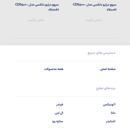
سروو درایو دلکسی مدل CDS500-
سروو درایو دلکسی مدل CDS500-
H
2S060H
2S100H
تماس بگیرید
تماس بگیرید
دسترسی های سریع
صفحه اصلی
همه محصولات
برندهای مطرح
آتونیکس
فیندر
دلتا
ال اس
اشنایدر
ستاره یزد