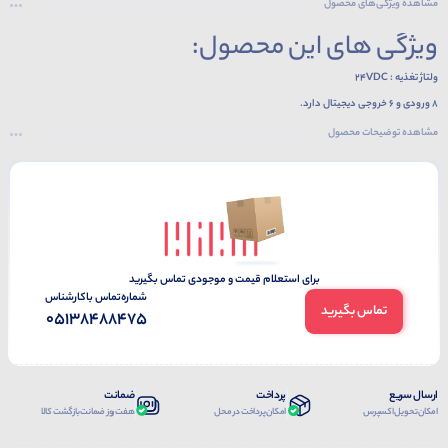
مشاهده ویژگی‌های محصول
ویژگی های این محصول:
ولتاژ تغذیه : 24VDC
8 ورودی و 6 خروجی دیجیتال دارد.
4 ورودی سرعت بالا 20KHz و 4 ورودی سرعت بالا 10KHz
مشاهده توضیحات محصول
4 خروجی سرعت بالا 10KHz
باتری داخلی ندارد.
ظرفیت حافظه برنامه : 8k step
دارای 1 پورت ارتباطی RS-232 و 1پورت ارتباطی RS-485
برای استعلام قیمت و موجودی تماس بگیرید
شماره‌تماس‌ با‌کارشناس
تماس بگیرید
05138488475
ارسال سریع
پرداخت
ضمانت
امکان تحویل اکسپرس
امکان پرداخت در محل
هفت روز ضمانت بازگشت کالا