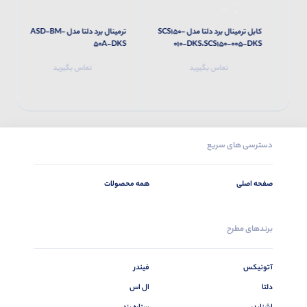
کابل ترمینال برد دلتا مدل SCS150-
ترمینال برد دلتا مدل ASD-BM-
S
50A-DKS
010-DKS،SCS150-005-DKS
تماس بگیرید
تماس بگیرید
دسترسی های سریع
صفحه اصلی
همه محصولات
برندهای مطرح
آتونیکس
فیندر
دلتا
ال اس