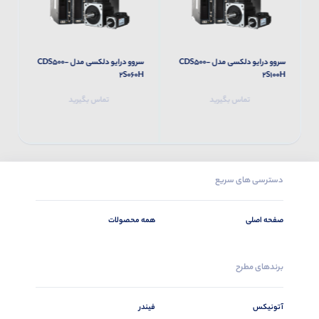
سروو درایو دلکسی مدل CDS500-
سروو درایو دلکسی مدل CDS500-
H
2S060H
2S100H
تماس بگیرید
تماس بگیرید
دسترسی های سریع
صفحه اصلی
همه محصولات
برندهای مطرح
آتونیکس
فیندر