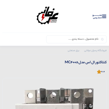
منــــــــــــو
دستــرسی
فروشگاه پسران عرفانی
برق صنعتی
محصولات ال اس
کنتاکتور
کنتاکتور ال اس مدل MC400a
کنتاکتور ال اس مدل MC400a
0.0