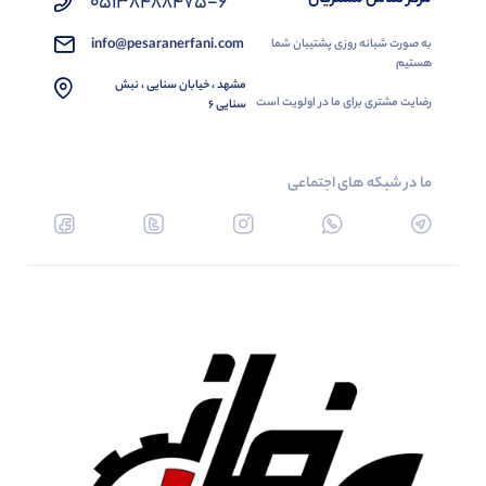
05138488475-6
info@pesaranerfani.com
به صورت شبانه روزی پشتیبان شما
هستیم
مشهد ، خیابان سنایی ، نبش
رضایت مشتری برای ما در اولویت است
سنایی 6
ما در شبکه های اجتماعی