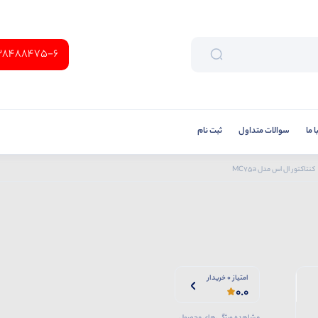
38488475-6
 ما
سوالات متداول
ثبت نام
کنتاکتور ال اس مدل MC75a
امتیاز 0 خریدار
0.0