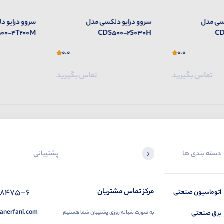
کسی مدل
سروو درایو دلکسی مدل
سروو درایو 
00-2T200M
CDS500-4T200M
CD
0.0
0.0
تماس بگیرید
تماس بگیرید
دسته بندی ها
پشتیبانی
88475-6
مرکز تماس مشتریان
اتوماسیون صنعتی
anerfani.com
برق صنعتی
به صورت شبانه روزی پشتیبان شما هستیم