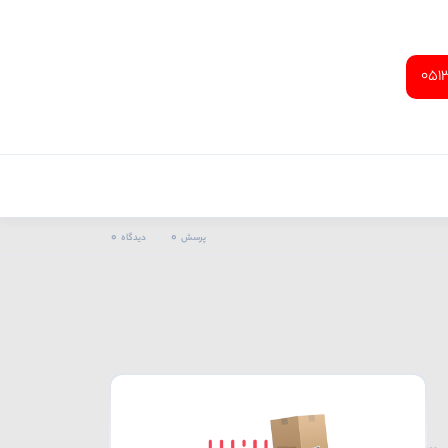
051
0
0
پرسش
دیدگاه