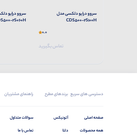
ی مدل
سروو درایو دلکسی مدل
سروو درایو دل
S500-2S030H
CDS500-2S060H
0.0
0.0
تماس بگیرید
تماس بگیرید
دسترسی های سریع
برندهای مطرح
راهنمای مشتریان
صفحه اصلی
آتونیکس
سوالات متداول
همه محصولات
دلتا
تماس با ما