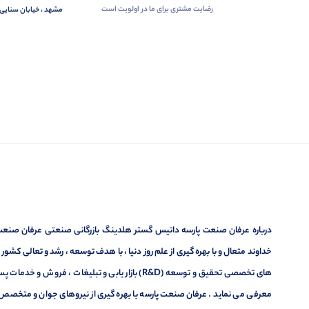
رضایت مشتری برای ما در اولویت است
مشهد ، خیابان سنایی 
درباره عرفان صنعت پارسه داتیس گستر هلدینگ بازرگانی صنعتی عرفان صنعت پ
خداوند متعال و با بهره گیری از علم روز دنیا ، با هدف توسعه ، رشد و تعالی کشو
های تخصصی تحقیق و توسعه (R&D) بازار یابی و تبلیغا
معرفی می نماید . عرفان صنعت پارسه با بهره گیری از نیروهای جوان و متخصص در