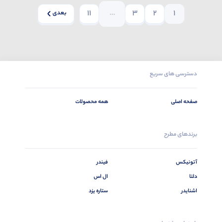
11
…
3
2
1
بعدی
دسترسی های سریع
صفحه اصلی
همه محصولات
برندهای مطرح
آتونیکس
فیندر
دلتا
ال اس
اشنایدر
ستاره یزد