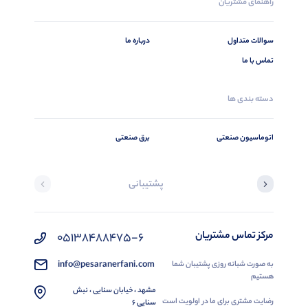
راهنمای مشتریان
سوالات متداول
درباره ما
تماس با ما
دسته بندی ها
اتوماسیون صنعتی
برق صنعتی
پشتیبانی
مرکز تماس مشتریان
05138488475-6
info@pesaranerfani.com
به صورت شبانه روزی پشتیبان شما
هستیم
مشهد ، خیابان سنایی ، نبش
رضایت مشتری برای ما در اولویت است
سنایی 6