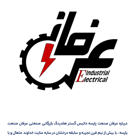
درباره عرفان صنعت پارسه داتیس گستر هلدینگ بازرگانی صنعتی عرفان صنعت
پارسه ، با بیش از نیم قرن تجربه و سابقه درخشان در سایه عنایت خداوند متعال و با