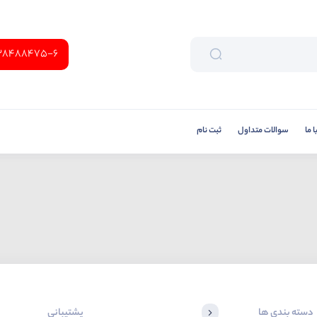
38488475-6
 ما
سوالات متداول
ثبت نام
دسته بندی ها
پشتیبانی