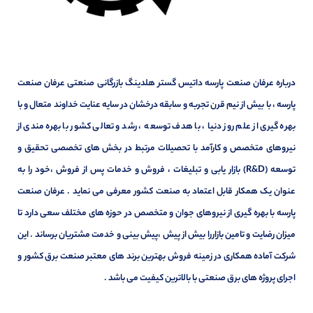
درباره عرفان صنعت پارسه داتیس گستر هلدینگ بازرگانی صنعتی عرفان صنعت
پارسه ، با بیش از نیم قرن تجربه و سابقه درخشان در سایه عنایت خداوند متعال و با
بهره گیری از علم روز دنیا ، با هدف توسعه ، رشد و تعالی کشور با بهره مندی از
نیروهای متخصص و کارآمد با تحصیلات مرتبط در بخش های تخصصی تحقیق و
توسعه (R&D) بازار یابی و تبلیغات ، فروش و خدمات پس از فروش ،خود را به
عنوان یک همکار قابل اعتماد به صنعت کشور معرفی می نماید . عرفان صنعت
پارسه با بهره گیری از نیروهای جوان و متخصص در حوزه های مختلف سعی دارد تا
میزان رضایت و تامین بازاررا بیش از پیش ،پیش بینی و خدمت مشتریان برساند . این
شرکت آماده همکاری در زمینه فروش بهترین برند های معتبر صنعت برق کشور و
اجرای پروژه های برق صنعتی با بالاترین کیفیت می باشد .