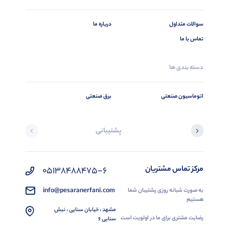
سوالات متداول
درباره ما
تماس با ما
دسته بندی ها
اتوماسیون صنعتی
برق صنعتی
پشتیبانی
مرکز تماس مشتریان
05138488475-6
info@pesaranerfani.com
به صورت شبانه روزی پشتیبان شما
هستیم
مشهد ، خیابان سنایی ، نبش
رضایت مشتری برای ما در اولویت است
سنایی 6