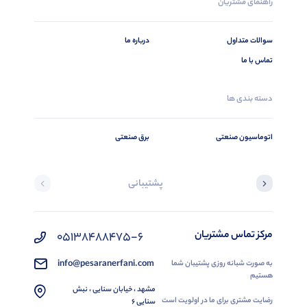
راهنمای مشتریان
سوالات متداول
درباره ما
تماس با ما
دسته بندی ها
اتوماسیون صنعتی
برق صنعتی
پشتیبانی
مرکز تماس مشتریان
05138488475-6
info@pesaranerfani.com
به صورت شبانه روزی پشتیبان شما
هستیم
مشهد ، خیابان سنایی ، نبش
رضایت مشتری برای ما در اولویت است
سنایی 6