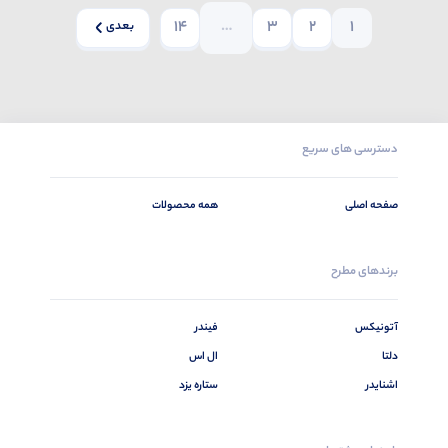
14
…
3
2
1
بعدی
دسترسی های سریع
صفحه اصلی
همه محصولات
برندهای مطرح
آتونیکس
فیندر
دلتا
ال اس
اشنایدر
ستاره یزد