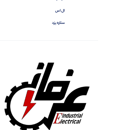
کومپی
0
کیوریتسو
6
ال اس
مسبار کاوه
0
ستاره یزد
مهیا
0
میکرو
0
هانیانگ
0
هانیول
0
هایلی
0
هیوکی
3
هیوندای
97
وای وای (YY)
0
یونی تی
239