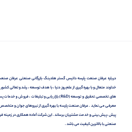
درباره عرفان صنعت پارسه داتیس گستر هلدینگ بازرگانی صنعتی عرفان صنعت پ
خداوند متعال و با بهره گیری از علم روز دنیا ، با هدف توسعه ، رشد و تعالی کشو
های تخصصی تحقیق و توسعه (R&D) بازار یابی و تبلیغا
معرفی می نماید . عرفان صنعت پارسه با بهره گیری از نیروهای جوان و متخصص در
پیش ،پیش بینی و خدمت مشتریان برساند . این شرکت آماده همکاری در زمینه فر
صنعتی با بالاترین کیفیت می باشد .