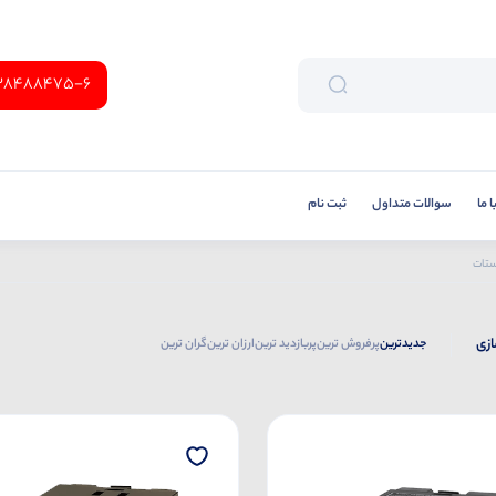
38488475-6
 ما
سوالات متداول
ثبت نام
ستات
ازی
جدیدترین
پرفروش ترین
پربازدید ترین
ارزان ترین
گران ترین