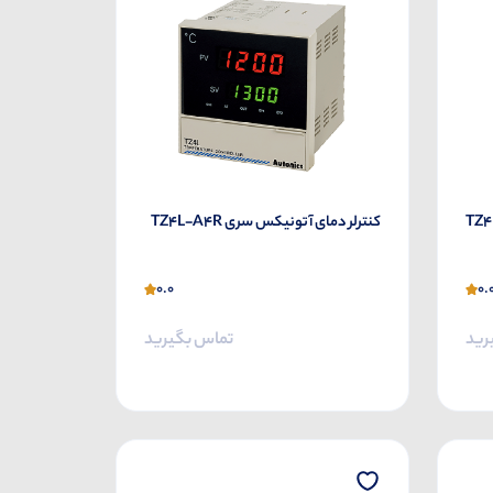
کنترلر دمای آتونیکس سری TZ4L-A4R
0.0
0.
رید
تماس بگیرید