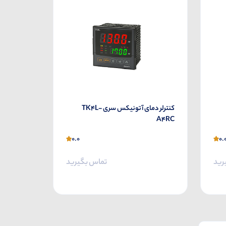
کنترلر دمای آتونیکس سری TK4L-
A4RC
0.0
0.
رید
تماس بگیرید