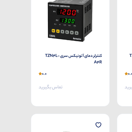
TZN4-
کنترلر دمای آتونیکس سری TZN4L-
A4R
0.0
0.
رید
تماس بگیرید