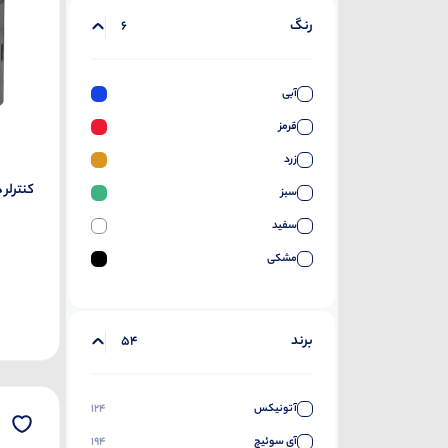
رنگ
6
آبی
قرمز
زرد
کنترلر د
سبز
سفید
مشکی
برند
54
آتونیکس
124
آی سوئیچ
194