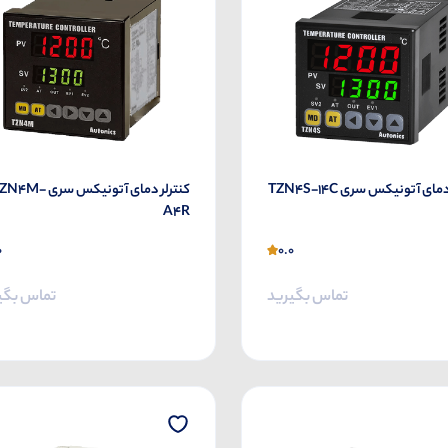
مای آتونیکس سری TZN4S-14C
کنترلر دمای آتونیکس سری M
A4R
0
0.0
تماس بگیرید
تماس بگی