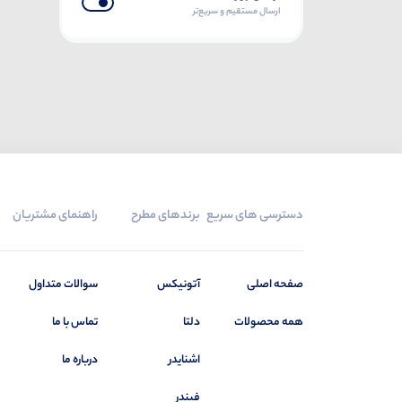
ارسال مستقیم و سریع‌تر
ساموان
0
ستاره یزد
279
سونی
0
سی ان تی دی (CNTD)
0
شیائومی
0
شیراز
25
شیوا امواج
89
دسترسی های سریع
برندهای مطرح
راهنمای مشتریان
فوکس
0
فونیکس
0
صفحه اصلی
آتونیکس
سوالات متداول
فیندر
147
قدیمی
0
همه محصولات
دلتا
تماس با ما
کلوته
0
اشنایدر
درباره ما
کوشا الکترونیک البرز
0
فیندر