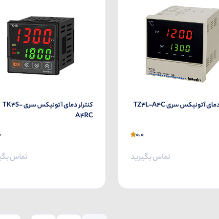
مای آتونیکس سری TZ4L-A4C
کنترلر دمای آتونیکس سری TK4S-
A4RC
0
0.0
تماس بگیرید
تماس بگی