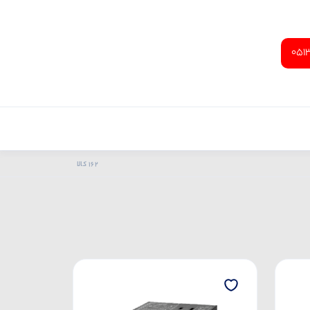
051
162 کالا