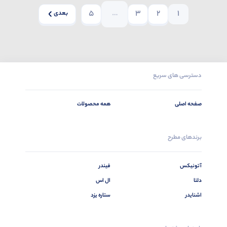
5
…
3
2
1
بعدی
دسترسی های سریع
صفحه اصلی
همه محصولات
برندهای مطرح
آتونیکس
فیندر
دلتا
ال اس
اشنایدر
ستاره یزد