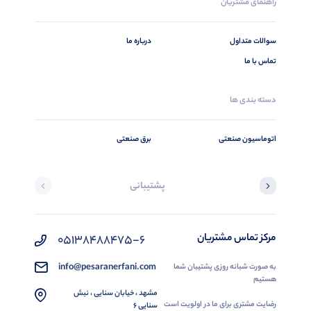
راهنمای مشتریان
سوالات متداول
درباره ما
تماس با ما
دسته بندی ها
اتوماسیون صنعتی
برق صنعتی
پشتیبانی
مرکز تماس مشتریان
05138488475-6
info@pesaranerfani.com
به صورت شبانه روزی پشتیبان شما
هستیم
مشهد ، خیابان سنایی ، نبش
رضایت مشتری برای ما در اولویت است
سنایی 6