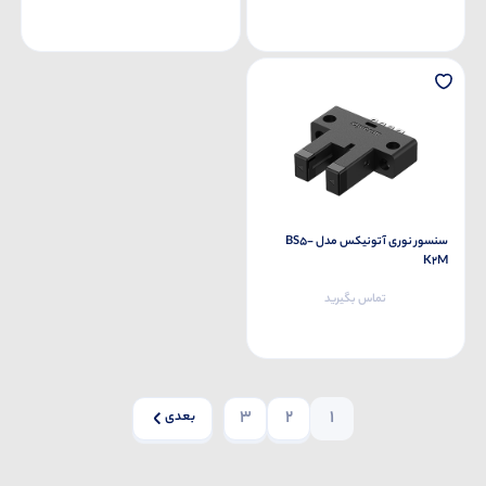
سنسور نوری آتونیکس مدل BS5-
K2M
تماس بگیرید
3
2
1
بعدی