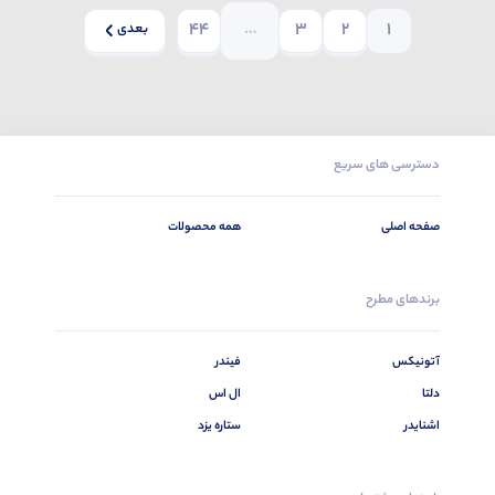
44
…
3
2
1
بعدی
دسترسی های سریع
صفحه اصلی
همه محصولات
برندهای مطرح
آتونیکس
فیندر
دلتا
ال اس
اشنایدر
ستاره یزد