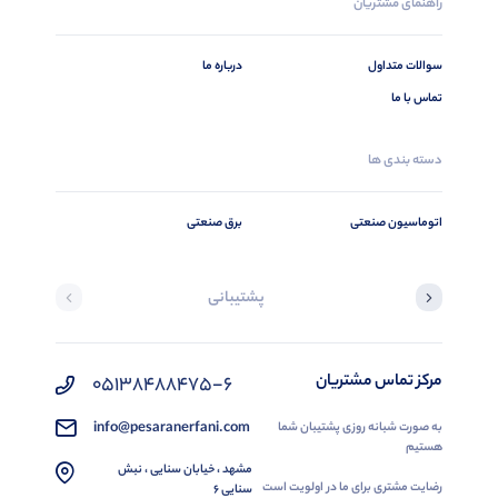
راهنمای مشتریان
سوالات متداول
درباره ما
تماس با ما
دسته بندی ها
اتوماسیون صنعتی
برق صنعتی
پشتیبانی
مرکز تماس مشتریان
05138488475-6
info@pesaranerfani.com
به صورت شبانه روزی پشتیبان شما
هستیم
مشهد ، خیابان سنایی ، نبش
رضایت مشتری برای ما در اولویت است
سنایی 6