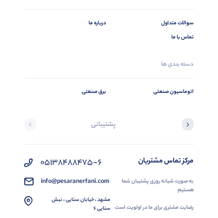
سوالات متداول
درباره ما
تماس با ما
دسته بندی ها
اتوماسیون صنعتی
برق صنعتی
پشتیبانی
مرکز تماس مشتریان
05138488475-6
info@pesaranerfani.com
به صورت شبانه روزی پشتیبان شما
هستیم
مشهد ، خیابان سنایی ، نبش
رضایت مشتری برای ما در اولویت است
سنایی 6