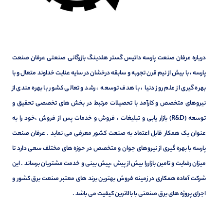
درباره عرفان صنعت پارسه داتیس گستر هلدینگ بازرگانی صنعتی عرفان صنعت
پارسه ، با بیش از نیم قرن تجربه و سابقه درخشان در سایه عنایت خداوند متعال و با
بهره گیری از علم روز دنیا ، با هدف توسعه ، رشد و تعالی کشور با بهره مندی از
نیروهای متخصص و کارآمد با تحصیلات مرتبط در بخش های تخصصی تحقیق و
توسعه (R&D) بازار یابی و تبلیغات ، فروش و خدمات پس از فروش ،خود را به
عنوان یک همکار قابل اعتماد به صنعت کشور معرفی می نماید . عرفان صنعت
پارسه با بهره گیری از نیروهای جوان و متخصص در حوزه های مختلف سعی دارد تا
میزان رضایت و تامین بازاررا بیش از پیش ،پیش بینی و خدمت مشتریان برساند . این
شرکت آماده همکاری در زمینه فروش بهترین برند های معتبر صنعت برق کشور و
اجرای پروژه های برق صنعتی با بالاترین کیفیت می باشد .