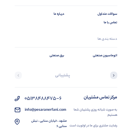
سوالات متداول
درباره ما
تماس با ما
دسته بندی ها
اتوماسیون صنعتی
برق صنعتی
پشتیبانی
مرکز تماس مشتریان
05138488475-6
info@pesaranerfani.com
به صورت شبانه روزی پشتیبان شما
هستیم
مشهد ، خیابان سنایی ، نبش
رضایت مشتری برای ما در اولویت است
سنایی 6