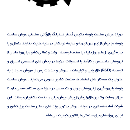
درباره عرفان صنعت پارسه داتیس گستر هلدینگ بازرگانی صنعتی عرفان صنعت
پارسه ، با بیش از نیم قرن تجربه و سابقه درخشان در سایه عنایت خداوند متعال و با
بهره گیری از علم روز دنیا ، با هدف توسعه ، رشد و تعالی کشور با بهره مندی از
نیروهای متخصص و کارآمد با تحصیلات مرتبط در بخش های تخصصی تحقیق و
توسعه (R&D) بازار یابی و تبلیغات ، فروش و خدمات پس از فروش ،خود را به
عنوان یک همکار قابل اعتماد به صنعت کشور معرفی می نماید . عرفان صنعت
پارسه با بهره گیری از نیروهای جوان و متخصص در حوزه های مختلف سعی دارد تا
میزان رضایت و تامین بازاررا بیش از پیش ،پیش بینی و خدمت مشتریان برساند . این
شرکت آماده همکاری در زمینه فروش بهترین برند های معتبر صنعت برق کشور و
اجرای پروژه های برق صنعتی با بالاترین کیفیت می باشد .