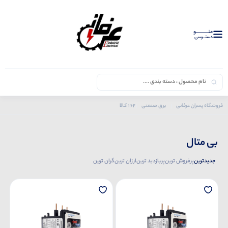
منــــــــــــو
دستــرسی
162 کالا
فروشگاه پسران عرفانی
برق صنعتی
محصولات هیوندای
بی متال
بی متال
جدیدترین
پرفروش ترین
پربازدید ترین
ارزان ترین
گران ترین