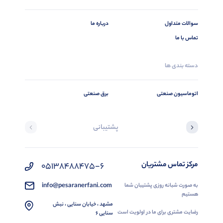
سوالات متداول
درباره ما
تماس با ما
دسته بندی ها
اتوماسیون صنعتی
برق صنعتی
پشتیبانی
مرکز تماس مشتریان
05138488475-6
info@pesaranerfani.com
به صورت شبانه روزی پشتیبان شما
هستیم
مشهد ، خیابان سنایی ، نبش
رضایت مشتری برای ما در اولویت است
سنایی 6