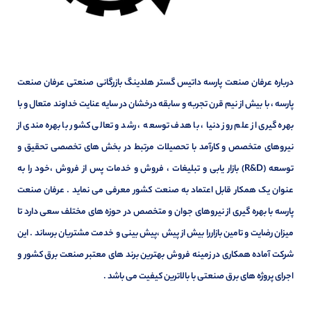
درباره عرفان صنعت پارسه داتیس گستر هلدینگ بازرگانی صنعتی عرفان صنعت
پارسه ، با بیش از نیم قرن تجربه و سابقه درخشان در سایه عنایت خداوند متعال و با
بهره گیری از علم روز دنیا ، با هدف توسعه ، رشد و تعالی کشور با بهره مندی از
نیروهای متخصص و کارآمد با تحصیلات مرتبط در بخش های تخصصی تحقیق و
توسعه (R&D) بازار یابی و تبلیغات ، فروش و خدمات پس از فروش ،خود را به
عنوان یک همکار قابل اعتماد به صنعت کشور معرفی می نماید . عرفان صنعت
پارسه با بهره گیری از نیروهای جوان و متخصص در حوزه های مختلف سعی دارد تا
میزان رضایت و تامین بازاررا بیش از پیش ،پیش بینی و خدمت مشتریان برساند . این
شرکت آماده همکاری در زمینه فروش بهترین برند های معتبر صنعت برق کشور و
اجرای پروژه های برق صنعتی با بالاترین کیفیت می باشد .