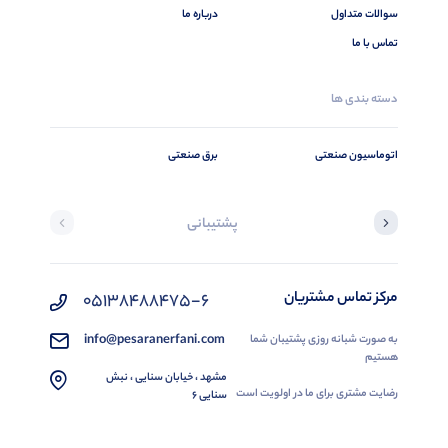
سوالات متداول
درباره ما
تماس با ما
دسته بندی ها
اتوماسیون صنعتی
برق صنعتی
پشتیبانی
مرکز تماس مشتریان
05138488475-6
info@pesaranerfani.com
به صورت شبانه روزی پشتیبان شما
هستیم
مشهد ، خیابان سنایی ، نبش
رضایت مشتری برای ما در اولویت است
سنایی 6