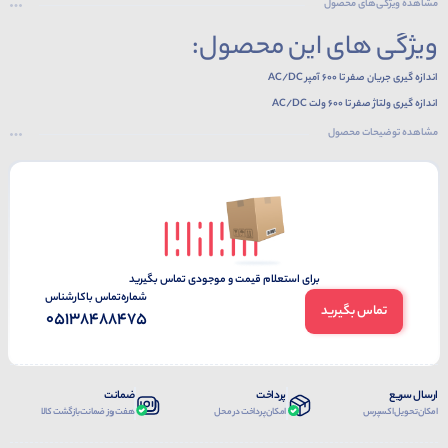
مشاهده ویژگی‌های محصول
ویژگی های این محصول:
اندازه گیری جریان صفر تا 600 آمپر AC/DC
اندازه گیری ولتاژ صفر تا 600 ولت AC/DC
اندازه گیری فرکانس 10 الی 60 کیلوهرتز
مشاهده توضیحات محصول
اندازه گیری مقاومت 0 تا 60 مگا اهم
اندازه گیری دما، خازن،تست دیود و بازر
برای استعلام قیمت و موجودی تماس بگیرید
شماره‌تماس‌ با‌کارشناس
تماس بگیرید
05138488475
ارسال سریع
پرداخت
ضمانت
امکان تحویل اکسپرس
امکان پرداخت در محل
هفت روز ضمانت بازگشت کالا