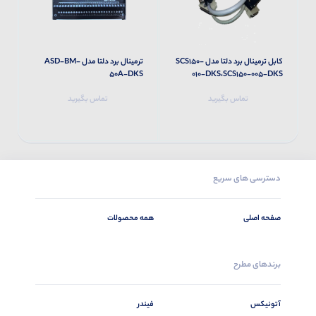
کابل ترمینال برد دلتا مدل SCS150-
ترمینال برد دلتا مدل ASD-BM-
S
50A-DKS
010-DKS،SCS150-005-DKS
تماس بگیرید
تماس بگیرید
دسترسی های سریع
صفحه اصلی
همه محصولات
برندهای مطرح
آتونیکس
فیندر