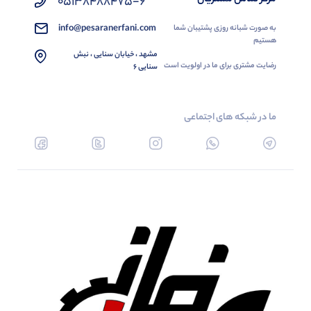
05138488475-6
info@pesaranerfani.com
به صورت شبانه روزی پشتیبان شما
هستیم
مشهد ، خیابان سنایی ، نبش
رضایت مشتری برای ما در اولویت است
سنایی 6
ما در شبکه های اجتماعی