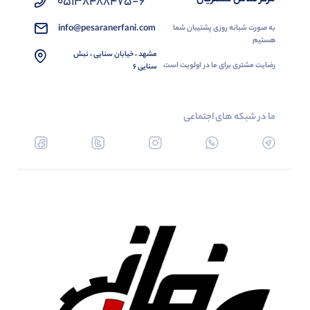
05138488475-6
info@pesaranerfani.com
به صورت شبانه روزی پشتیبان شما
هستیم
مشهد ، خیابان سنایی ، نبش
رضایت مشتری برای ما در اولویت است
سنایی 6
ما در شبکه های اجتماعی