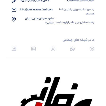
05138488475-6
info@pesaranerfani.com
به صورت شبانه روزی پشتیبان شما
هستیم
مشهد ، خیابان سنایی ، نبش
رضایت مشتری برای ما در اولویت است
سنایی 6
ما در شبکه های اجتماعی