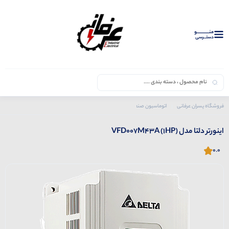
منــــــــــــو
دستــرسی
فروشگاه پسران عرفانی
اتوماسیون صنعتی
محصولات دلتا
اینورتر دلتا
اینورتر دلتا مدل VFD007M43A (1HP)
اینورتر دلتا مدل VFD007M43A (1HP)
0.0