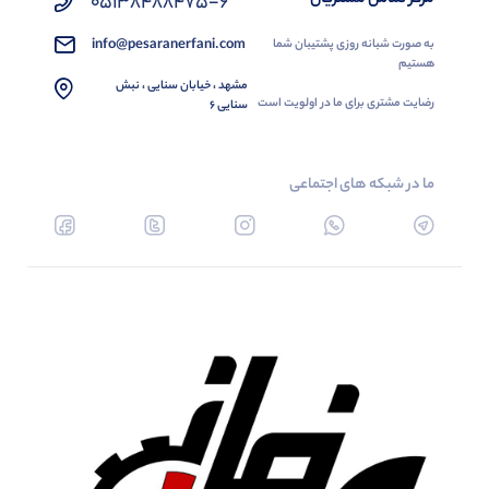
05138488475-6
info@pesaranerfani.com
به صورت شبانه روزی پشتیبان شما
هستیم
مشهد ، خیابان سنایی ، نبش
رضایت مشتری برای ما در اولویت است
سنایی 6
ما در شبکه های اجتماعی