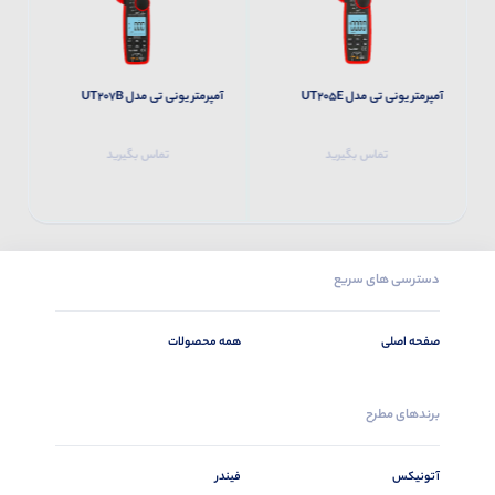
آمپرمتر یونی تی مدل UT205E
آمپرمتر یونی تی مدل UT207B
آم
تماس بگیرید
تماس بگیرید
دسترسی های سریع
صفحه اصلی
همه محصولات
برندهای مطرح
آتونیکس
فیندر