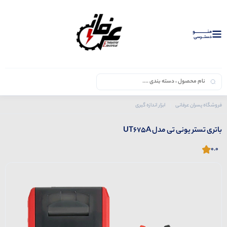
منــــــــــــو
دستــرسی
فروشگاه پسران عرفانی
ابزار اندازه گیری
محصولات یونی تی
باتری تستر یونی تی مدل UT675A
باتری تستر یونی تی مدل UT675A
0.0