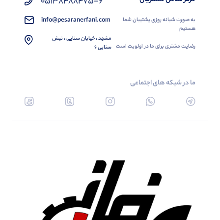
05138488475-6
info@pesaranerfani.com
به صورت شبانه روزی پشتیبان شما
هستیم
مشهد ، خیابان سنایی ، نبش
رضایت مشتری برای ما در اولویت است
سنایی 6
ما در شبکه های اجتماعی