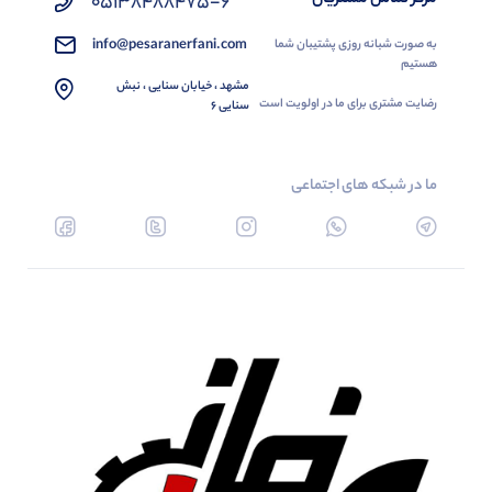
05138488475-6
info@pesaranerfani.com
به صورت شبانه روزی پشتیبان شما
هستیم
مشهد ، خیابان سنایی ، نبش
رضایت مشتری برای ما در اولویت است
سنایی 6
ما در شبکه های اجتماعی