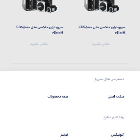
سروو درایو دلکسی مدل CDS500-
سروو درایو دلکسی مدل CDS500-
H
2S060H
2S100H
تماس بگیرید
تماس بگیرید
دسترسی های سریع
صفحه اصلی
همه محصولات
برندهای مطرح
آتونیکس
فیندر