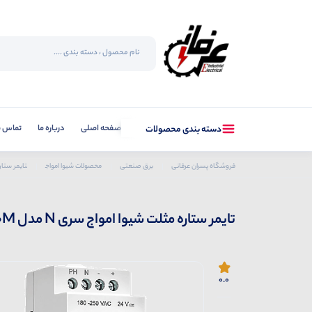
صفحه اصلی
درباره ما
تماس با
دسته بندی محصولات
فروشگاه پسران عرفانی
برق صنعتی
محصولات شیوا امواج
تایمر ستاره مث
تایمر ستاره مثلت شیوا امواج سری N مدل DTJN-300M
0.0