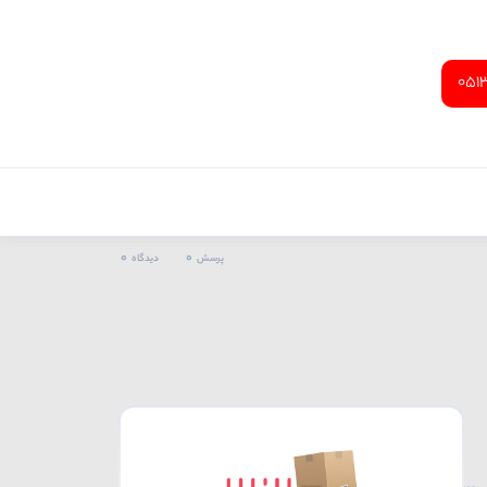
051
0
0
پرسش
دیدگاه