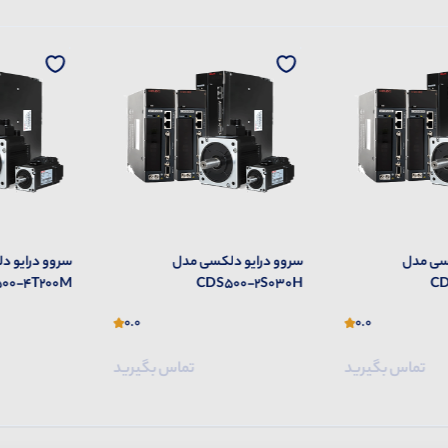
سی مدل
سروو درایو دلکسی مدل
سروو درایو 
00-4T200M
CDS500-2S030H
CD
0.0
0.0
تماس بگیرید
تماس بگیرید