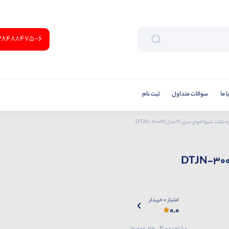
38488475-6
 ما
سوالات متداول
ثبت نام
لت شیوا امواج سری N مدل DTJN-300M
امتیاز 0 خریدار
0.0