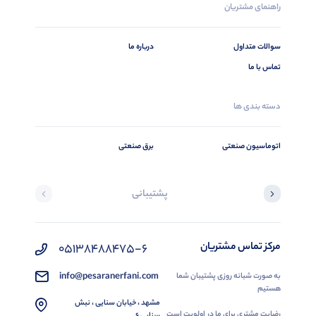
راهنمای مشتریان
سوالات متداول
درباره ما
تماس با ما
دسته بندی ها
اتوماسیون صنعتی
برق صنعتی
پشتیبانی
مرکز تماس مشتریان
05138488475-6
info@pesaranerfani.com
به صورت شبانه روزی پشتیبان شما
هستیم
مشهد ، خیابان سنایی ، نبش
رضایت مشتری برای ما در اولویت است
سنایی 6