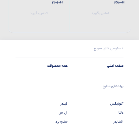
30H
2S060H
2S100H
تماس بگیرید
تماس بگیرید
دسترسی های سریع
صفحه اصلی
همه محصولات
برندهای مطرح
آتونیکس
فیندر
دلتا
ال اس
اشنایدر
ستاره یزد