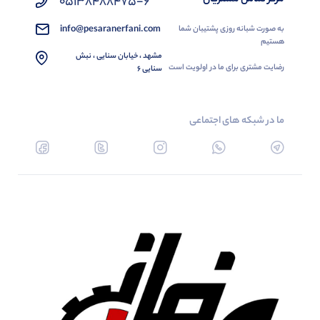
05138488475-6
info@pesaranerfani.com
به صورت شبانه روزی پشتیبان شما
هستیم
مشهد ، خیابان سنایی ، نبش
رضایت مشتری برای ما در اولویت است
سنایی 6
ما در شبکه های اجتماعی