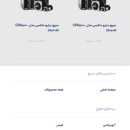
سروو درایو دلکسی مدل CDS500-
سروو درایو دلکسی مدل CDS500-
M
2S030H
2S060H
تماس بگیرید
تماس بگیرید
دسترسی های سریع
صفحه اصلی
همه محصولات
برندهای مطرح
آتونیکس
فیندر