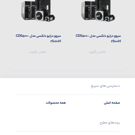
سروو درایو دلکسی مدل CDS500-
سروو درایو دلکسی مدل CDS500-
H
2S060H
2S100H
تماس بگیرید
تماس بگیرید
دسترسی های سریع
صفحه اصلی
همه محصولات
برندهای مطرح