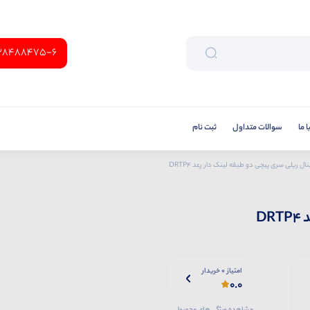
38488475-6
 ما
سوالات متداول
ثبت نام
نال ریلی سری پیچی دو طبقه لینک دار رعد DRTP4
D
امتیاز 0 خریدار
0.0