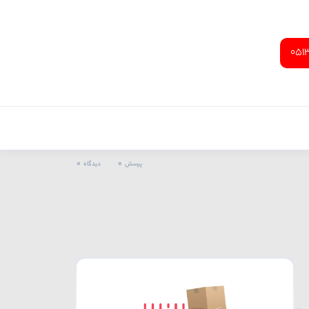
051
0
0
پرسش
دیدگاه