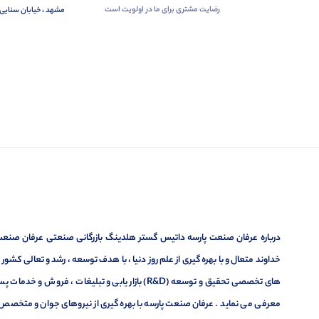
رضایت مشتری برای ما در اولویت است
مشهد ، خیابان سنایی 
درباره عرفان صنعت پارسه داتیس گستر هلدینگ بازرگانی صنعتی عرفان صنعت پ
خداوند متعال و با بهره گیری از علم روز دنیا ، با هدف توسعه ، رشد و تعالی کشو
های تخصصی تحقیق و توسعه (R&D) بازار یابی و تبلیغا
معرفی می نماید . عرفان صنعت پارسه با بهره گیری از نیروهای جوان و متخصص در