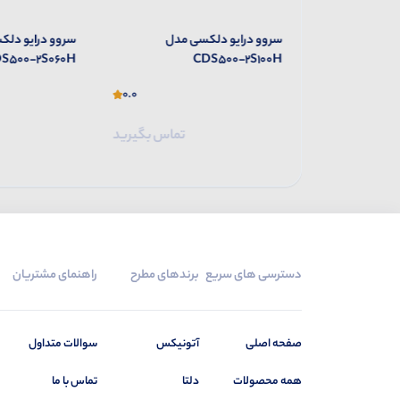
 مدل
سروو درایو دلکسی مدل
سروو درایو دلک
S500-2S060H
CDS500-2S100H
0.0
0.0
تماس بگیرید
تماس بگیرید
دسترسی های سریع
برندهای مطرح
راهنمای مشتریان
صفحه اصلی
آتونیکس
سوالات متداول
همه محصولات
دلتا
تماس با ما