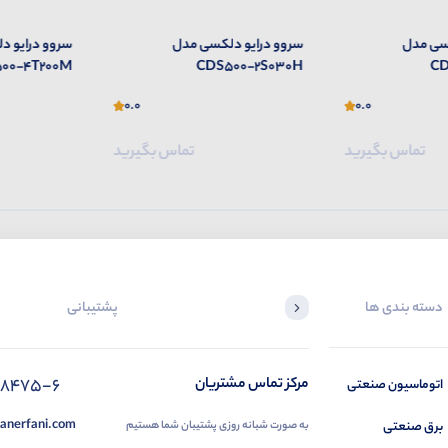
سی مدل
سروو درایو دلکسی مدل
سروو درایو 
00-4T200M
CDS500-2S030H
CD
0.0
0.0
تماس بگیرید
تماس بگیرید
دسته بندی ها
پشتیبانی
88475-6
مرکز تماس مشتریان
اتوماسیون صنعتی
anerfani.com
برق صنعتی
به صورت شبانه روزی پشتیبان شما هستیم