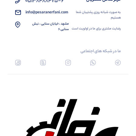
05138488475-6
info@pesaranerfani.com
به صورت شبانه روزی پشتیبان شما
هستیم
مشهد ، خیابان سنایی ، نبش
رضایت مشتری برای ما در اولویت است
سنایی 6
ما در شبکه های اجتماعی