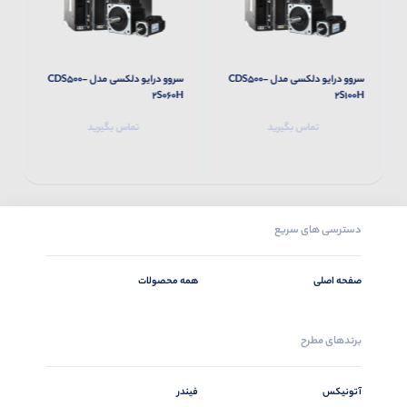
سروو درایو دلکسی مدل CDS500-
سروو درایو دلکسی مدل CDS500-
H
2S060H
2S100H
تماس بگیرید
تماس بگیرید
دسترسی های سریع
صفحه اصلی
همه محصولات
برندهای مطرح
آتونیکس
فیندر