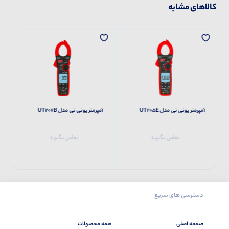
کالاهای مشابه
آمپرمتر یونی تی مدل UT205E
آمپرمتر یونی تی مدل UT207B
آم
تماس بگیرید
تماس بگیرید
دسترسی های سریع
صفحه اصلی
همه محصولات