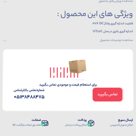
مشاهده ویژگی‌های محصول
ویژگی های این محصول :
قابلیت اندازه گیری ولتاژ 36V DC
اندازه گیری باتری در مدل UT116C
مقاومت،خازن،پیوستگی تست دیود
مشاهده توضیحات محصول
طراحی خودکاری و قابلیت چرخش 180 درجه برای تست دیود
برای استعلام قیمت و موجودی تماس بگیرید
شماره‌تماس‌ با‌کارشناس
تماس بگیرید
05138488475
ارسال سریع
پرداخت
ضمانت
امکان تحویل اکسپرس
امکان پرداخت در محل
هفت روز ضمانت بازگشت کالا