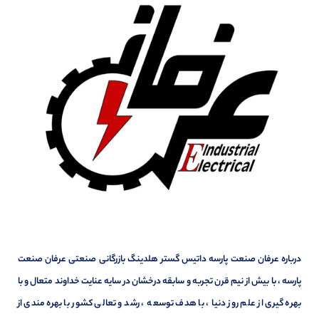
درباره عرفان صنعت پارسه داتیس گستر هلدینگ بازرگانی صنعتی عرفان صنعت
پارسه ، با بیش از نیم قرن تجربه و سابقه درخشان در سایه عنایت خداوند متعال و با
بهره گیری از علم روز دنیا ، با هدف توسعه ، رشد و تعالی کشور با بهره مندی از