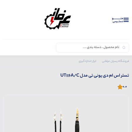
منــــــــــــو
دستــرسی
فروشگاه پسران عرفانی
ابزار اندازه گیری
محصولات یونی تی
تستر اس ام دی یونی تی مدل UT116A/C
تستر اس ام دی یونی تی مدل UT116A/C
0.0