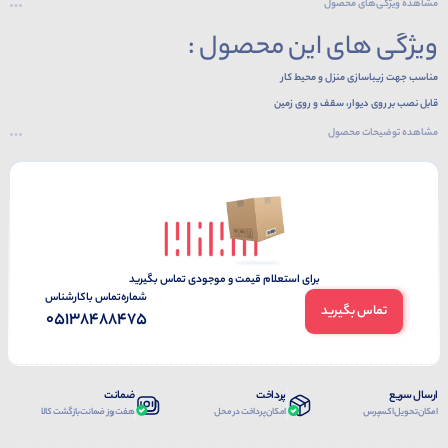
مشاهده ویژگی‌های محصول
ویژگی های این محصول :
مناسب جهت زیباسازی منزل و محیط کار
قابل نصب بر روی دیوار، سقف و روی زمین
بدنه محکم و مقاوم در برابر گرما ساخته شده از PVC
مشاهده توضیحات محصول
دارای عایق مناسب جهت کابل های برق، تلفن و کابل شبکه
سبک با قابلیت حمل و نقل آسان
برای استعلام قیمت و موجودی تماس بگیرید
شماره‌تماس‌ با‌کارشناس
تماس بگیرید
05138488475
ارسال سریع
پرداخت
ضمانت
امکان تحویل اکسپرس
امکان پرداخت در محل
هفت روز ضمانت بازگشت کالا