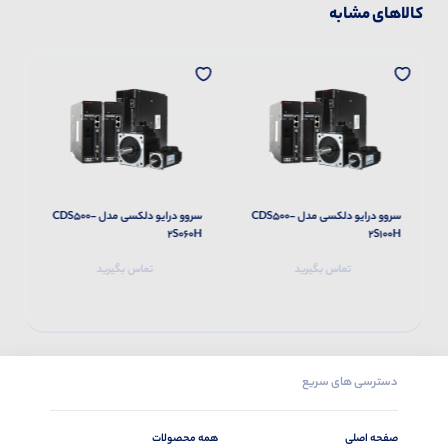
کالاهای مشابه
سروو درایو دلکسی مدل CDS500-
سروو درایو دلکسی مدل CDS500-
H
2S060H
2S100H
تماس بگیرید
تماس بگیرید
دسترسی های سریع
صفحه اصلی
همه محصولات