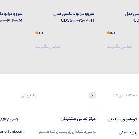
سی مدل
سروو درایو دلکسی مدل
سروو درایو 
00-4T200M
CDS500-2S030H
CD
0.0
0.0
تماس بگیرید
تماس بگیرید
دسته بندی ها
پشتیبانی
88475-6
مرکز تماس مشتریان
اتوماسیون صنعتی
anerfani.com
برق صنعتی
به صورت شبانه روزی پشتیبان شما هستیم