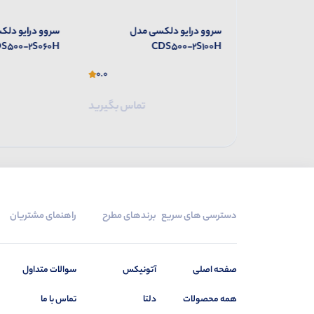
 مدل
سروو درایو دلکسی مدل
سروو درایو دلک
S500-2S060H
CDS500-2S100H
0.0
0.0
تماس بگیرید
تماس بگیرید
دسترسی های سریع
برندهای مطرح
راهنمای مشتریان
صفحه اصلی
آتونیکس
سوالات متداول
همه محصولات
دلتا
تماس با ما