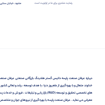
رضایت مشتری برای ما در اولویت است
مشهد ، خیابان سنایی 
درباره عرفان صنعت پارسه داتیس گستر هلدینگ بازرگانی صنعتی عرفان صنعت پ
خداوند متعال و با بهره گیری از علم روز دنیا ، با هدف توسعه ، رشد و تعالی کشو
های تخصصی تحقیق و توسعه (R&D) بازار یابی و تبلیغا
معرفی می نماید . عرفان صنعت پارسه با بهره گیری از نیروهای جوان و متخصص در