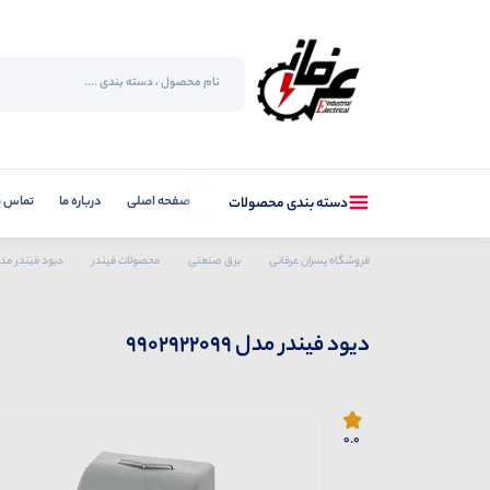
صفحه اصلی
درباره ما
تماس با
دسته بندی محصولات
فروشگاه پسران عرفانی
برق صنعتی
محصولات فیندر
دیود فیندر مدل 2922099
دیود فیندر مدل 9902922099
0.0