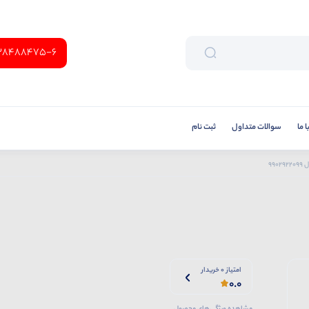
38488475-6
 ما
سوالات متداول
ثبت نام
990
امتیاز 0 خریدار
0.0