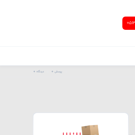
051
0
0
پرسش
دیدگاه