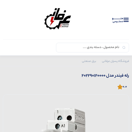
منــــــــــــو
دستــرسی
فروشگاه پسران عرفانی
برق صنعتی
محصولات فیندر
رله
رله فیندر مدل 202290120000
رله فیندر مدل 202290120000
0.0