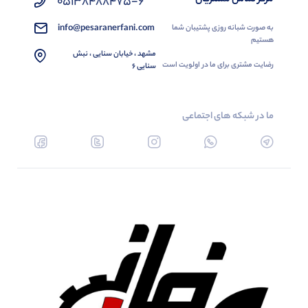
05138488475-6
info@pesaranerfani.com
به صورت شبانه روزی پشتیبان شما
هستیم
مشهد ، خیابان سنایی ، نبش
رضایت مشتری برای ما در اولویت است
سنایی 6
ما در شبکه های اجتماعی