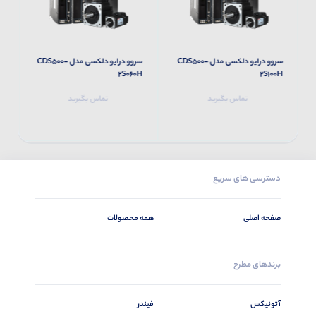
سروو درایو دلکسی مدل CDS500-
سروو درایو دلکسی مدل CDS500-
H
2S060H
2S100H
تماس بگیرید
تماس بگیرید
دسترسی های سریع
صفحه اصلی
همه محصولات
برندهای مطرح
آتونیکس
فیندر