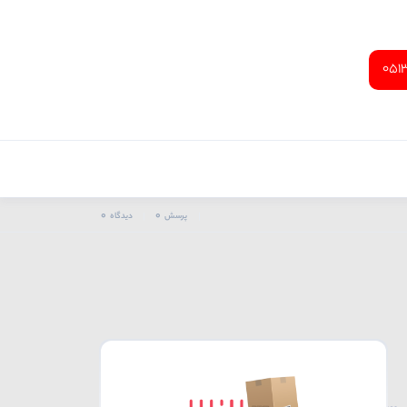
051
0
0
پرسش
دیدگاه