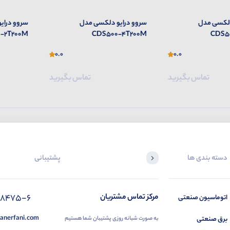
سی مدل
سروو درایو دلکسی مدل
سروو درایو 
00-2T200M
CDS500-4T200M
CD
0.0
0.0
تماس بگیرید
تماس بگیرید
دسته بندی ها
پشتیبانی
88475-6
مرکز تماس مشتریان
اتوماسیون صنعتی
anerfani.com
برق صنعتی
به صورت شبانه روزی پشتیبان شما هستیم