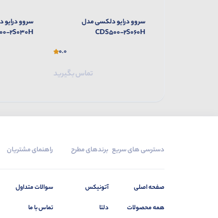
 مدل
سروو درایو دلکسی مدل
سروو درایو دلک
S500-2S030H
CDS500-2S060H
0.0
0.0
تماس بگیرید
تماس بگیرید
دسترسی های سریع
برندهای مطرح
راهنمای مشتریان
صفحه اصلی
آتونیکس
سوالات متداول
همه محصولات
دلتا
تماس با ما