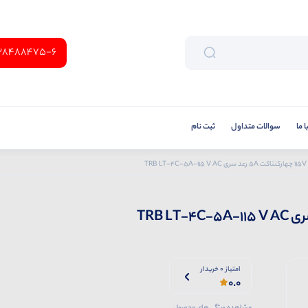
38488475-6
 ما
سوالات متداول
ثبت نام
امتیاز 0 خریدار
0.0