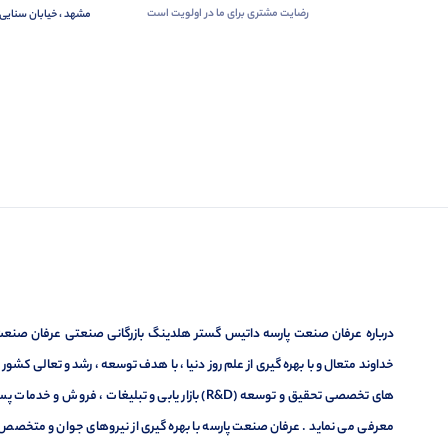
رضایت مشتری برای ما در اولویت است
مشهد ، خیابان سنایی 
درباره عرفان صنعت پارسه داتیس گستر هلدینگ بازرگانی صنعتی عرفان صنعت پ
خداوند متعال و با بهره گیری از علم روز دنیا ، با هدف توسعه ، رشد و تعالی کشو
های تخصصی تحقیق و توسعه (R&D) بازار یابی و تبلیغا
معرفی می نماید . عرفان صنعت پارسه با بهره گیری از نیروهای جوان و متخصص در