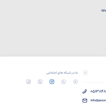
کابل ترمینال دلتا مدل UC-ET010-
کابل ترمینال برد دلتا مدل DB44-
24B-DKS
005-DKS و DB44-010-DKS
0.0
0.0
تماس بگیرید
تماس بگیرید
ما در شبکه های اجتماعی
051384
info@pesar