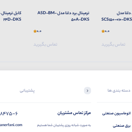
ترمینال برد دلتا مدل ASD-BM-
کابل ترمینال دلتا مدل UC-ET010-
24D-DKS
50A-DKS
0.0
0.0
تماس بگیرید
تماس بگیرید
دسته بندی ها
پشتیبانی
88475-6
مرکز تماس مشتریان
اتوماسیون صنعتی
anerfani.com
برق صنعتی
به صورت شبانه روزی پشتیبان شما هستیم