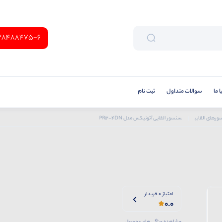
38488475-6
 ما
سوالات متداول
ثبت نام
رهای القایی
سنسور القایی آتونیکس مدل PR12-4DN
امتیاز 0 خریدار
0.0