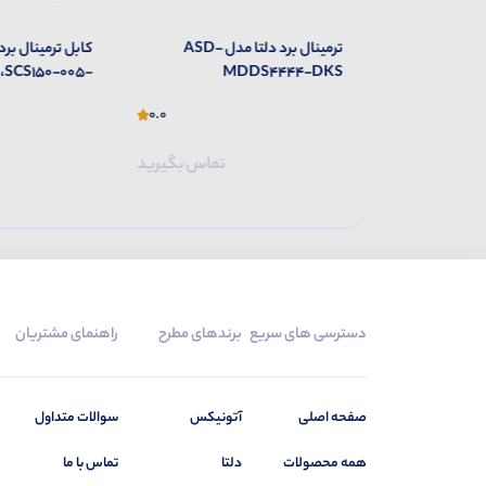
ترمینال برد دلتا مدل ASD-
کابل ترمینال برد دلتا مدل
SCS150-010-DKS،SCS150-005-
MDDS4444-DK
DKS
0.0
0.0
تماس بگیرید
تماس بگیرید
دسترسی های سریع
برندهای مطرح
راهنمای مشتریان
صفحه اصلی
آتونیکس
سوالات متداول
همه محصولات
دلتا
تماس با ما