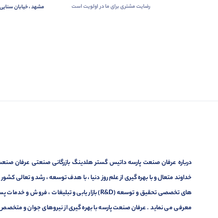
رضایت مشتری برای ما در اولویت است
مشهد ، خیابان سنایی 
درباره عرفان صنعت پارسه داتیس گستر هلدینگ بازرگانی صنعتی عرفان صنعت پ
خداوند متعال و با بهره گیری از علم روز دنیا ، با هدف توسعه ، رشد و تعالی کشو
های تخصصی تحقیق و توسعه (R&D) بازار یابی و تبلیغا
معرفی می نماید . عرفان صنعت پارسه با بهره گیری از نیروهای جوان و متخصص در