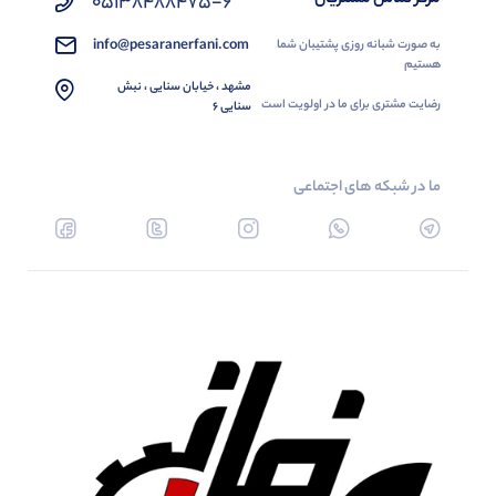
05138488475-6
info@pesaranerfani.com
به صورت شبانه روزی پشتیبان شما
هستیم
مشهد ، خیابان سنایی ، نبش
رضایت مشتری برای ما در اولویت است
سنایی 6
ما در شبکه های اجتماعی