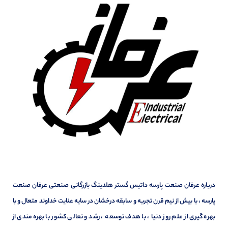
درباره عرفان صنعت پارسه داتیس گستر هلدینگ بازرگانی صنعتی عرفان صنعت
پارسه ، با بیش از نیم قرن تجربه و سابقه درخشان در سایه عنایت خداوند متعال و با
بهره گیری از علم روز دنیا ، با هدف توسعه ، رشد و تعالی کشور با بهره مندی از