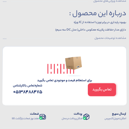
مشاهده ویژگی‌های محصول
درباره این محصول :
بهبود پایداری در برابر نویز با استفاده از IC ویژه
دارای مدار حفاظت پلاریته معکوس داخلی( مدل DC سه سیم)
دارای مدار حفاظت در برابر موج های ضربه ای
مشاهده توضیحات محصول
دارای مدار داخلی حفاظت اضافه جریان
عمرکاری بالا،قابلیت اطمینان بالا و عملکرد ساده
درجه حفاظتی IP67
جایگزین مناسب برای میکروسوئیچ ها و لیمیت سوئیچ ها
برای استعلام قیمت و موجودی تماس بگیرید
شماره‌تماس‌ با‌کارشناس
تماس بگیرید
05138488475
ارسال سریع
پرداخت
ضمانت
امکان تحویل اکسپرس
امکان پرداخت در محل
هفت روز ضمانت بازگشت کالا