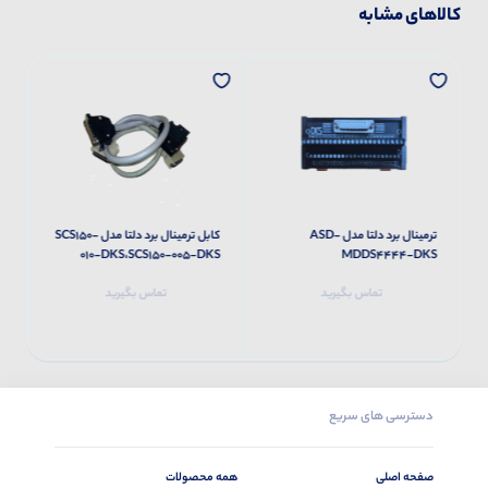
کالاهای مشابه
ترمینال برد دلتا مدل ASD-
کابل ترمینال برد دلتا مدل SCS150-
S
010-DKS،SCS150-005-DKS
MDDS4444-DKS
تماس بگیرید
تماس بگیرید
دسترسی های سریع
صفحه اصلی
همه محصولات