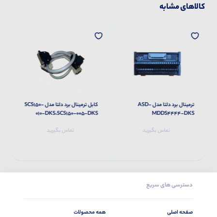
کالاهای مشابه
ترمینال برد دلتا مدل ASD-
کابل ترمینال برد دلتا مدل SCS150-
S
010-DKS،SCS150-005-DKS
MDDS4444-DKS
تماس بگیرید
تماس بگیرید
دسترسی های سریع
صفحه اصلی
همه محصولات