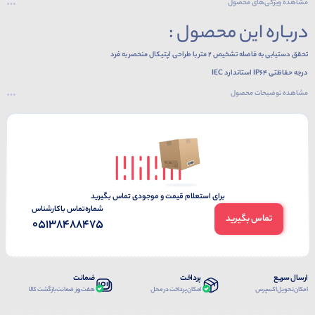
مشاهده ویژگی‌های محصول
درباره این محصول :
تحقق دستیابی به فاصله تشخیص 2 متر با طراحی اپتیکال منحصر به فرد
درجه حفاظتی IP64 استاندارد IEC
نشانگر پایداری داخلی
مشاهده توضیحات محصول
دارای تابع تنظیم حساسیت
صفحه نمایشگر LED دو رنگ
برای استعلام قیمت و موجودی تماس بگیرید
شماره‌تماس‌ با‌کارشناس
تماس بگیرید
05138488475
ارسال سریع
پرداخت
ضمانت
امکان تحویل اکسپرس
امکان پرداخت در محل
هفت روز ضمانت بازگشت کالا