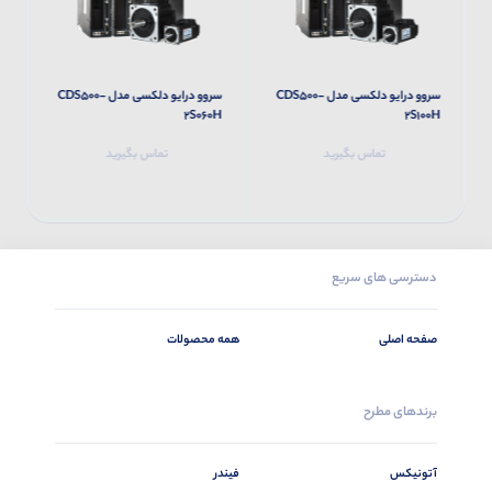
سروو درایو دلکسی مدل CDS500-
سروو درایو دلکسی مدل CDS500-
H
2S060H
2S100H
تماس بگیرید
تماس بگیرید
دسترسی های سریع
صفحه اصلی
همه محصولات
برندهای مطرح
آتونیکس
فیندر