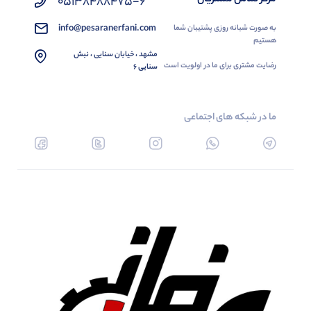
05138488475-6
info@pesaranerfani.com
به صورت شبانه روزی پشتیبان شما
هستیم
مشهد ، خیابان سنایی ، نبش
رضایت مشتری برای ما در اولویت است
سنایی 6
ما در شبکه های اجتماعی