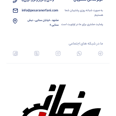
05138488475-6
info@pesaranerfani.com
به صورت شبانه روزی پشتیبان شما
هستیم
مشهد ، خیابان سنایی ، نبش
رضایت مشتری برای ما در اولویت است
سنایی 6
ما در شبکه های اجتماعی