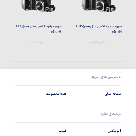
سروو درایو دلکسی مدل CDS500-
سروو درایو دلکسی مدل CDS500-
H
2S060H
2S100H
تماس بگیرید
تماس بگیرید
دسترسی های سریع
صفحه اصلی
همه محصولات
برندهای مطرح
آتونیکس
فیندر