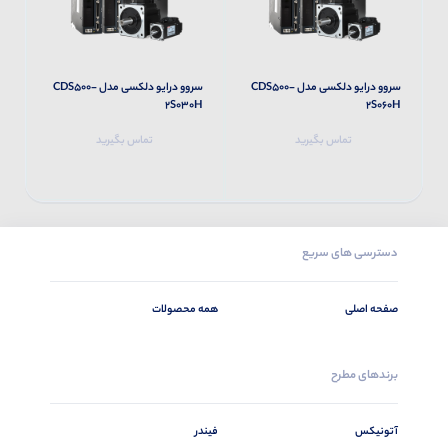
سروو درایو دلکسی مدل CDS500-
سروو درایو دلکسی مدل CDS500-
M
2S030H
2S060H
تماس بگیرید
تماس بگیرید
دسترسی های سریع
صفحه اصلی
همه محصولات
برندهای مطرح
آتونیکس
فیندر