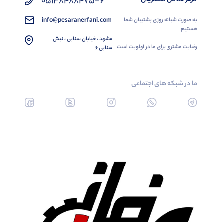
05138488475-6
info@pesaranerfani.com
به صورت شبانه روزی پشتیبان شما
هستیم
مشهد ، خیابان سنایی ، نبش
رضایت مشتری برای ما در اولویت است
سنایی 6
ما در شبکه های اجتماعی