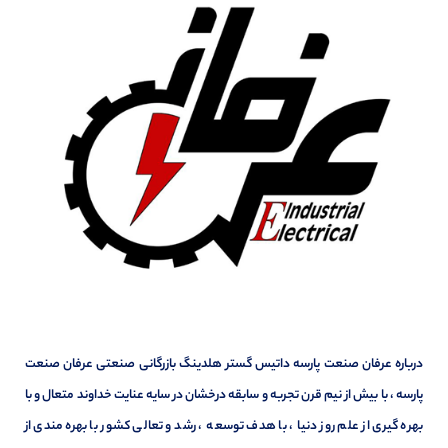
درباره عرفان صنعت پارسه داتیس گستر هلدینگ بازرگانی صنعتی عرفان صنعت
پارسه ، با بیش از نیم قرن تجربه و سابقه درخشان در سایه عنایت خداوند متعال و با
بهره گیری از علم روز دنیا ، با هدف توسعه ، رشد و تعالی کشور با بهره مندی از