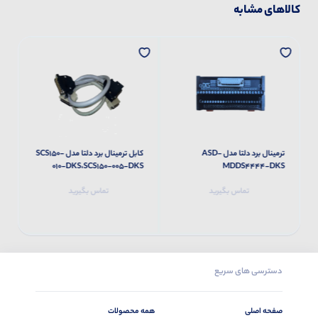
کالاهای مشابه
ترمینال برد دلتا مدل ASD-
کابل ترمینال برد دلتا مدل SCS150-
S
010-DKS،SCS150-005-DKS
MDDS4444-DKS
تماس بگیرید
تماس بگیرید
دسترسی های سریع
صفحه اصلی
همه محصولات